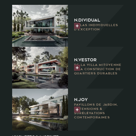
n.dividual
Villas individuelles
d'exception
n.vestor
De la villa mitoyenne
à la construction de
quartiers durables
N.joy
Pavillons de jardin,
extensions &
surélévations
contemporaines