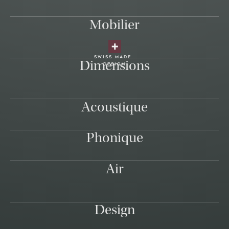
Mobilier
swiss made
Dimensions
design
Acoustique
Phonique
Air
Design