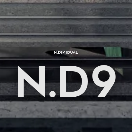
N.dividual
N.D9